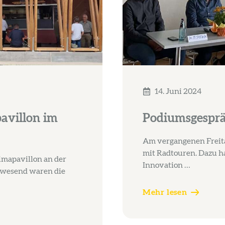
14. Juni 2024
avillon im
Podiumsgespräc
Am vergangenen Freitag
mit Radtouren. Dazu h
imapavillon an der
Innovation …
nwesend waren die
Mehr lesen